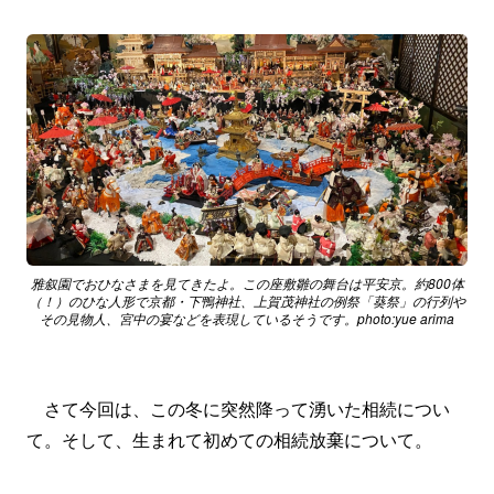
雅叙園でおひなさまを見てきたよ。この座敷雛の舞台は平安京。約800体
（！）のひな人形で京都・下鴨神社、上賀茂神社の例祭「葵祭」の行列や
その見物人、宮中の宴などを表現しているそうです。photo:yue arima
さて今回は、この冬に突然降って湧いた相続につい
て。そして、生まれて初めての相続放棄について。