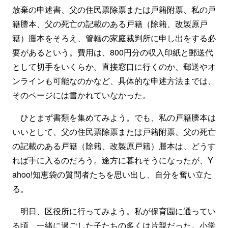
放棄の申述書、父の住民票除票または戸籍附票、私の戸
籍謄本、父の死亡の記載のある戸籍（除籍、改製原戸
籍）謄本をそろえ、管轄の家庭裁判所に申し出をする必
要があるという。費用は、800円分の収入印紙と郵送代
として切手をいくらか。直接窓口に行くのか、郵送やオ
ンラインも可能なのかなど、具体的な申述方法までは、
そのページには書かれていなかった。
ひとまず書類を集めてみよう。でも、私の戸籍謄本は
いいとして、父の住民票除票または戸籍附票、父の死亡
の記載のある戸籍（除籍、改製原戸籍）謄本は、どうす
れば手に入るのだろう。途方に暮れそうになったが、Y
ahoo!知恵袋の質問者たちを思い出し、自分を奮い立た
る。
明日、区役所に行ってみよう。私が保育園に通ってい
る頃、一緒に過ごした子たちの多くは片親だった。小学