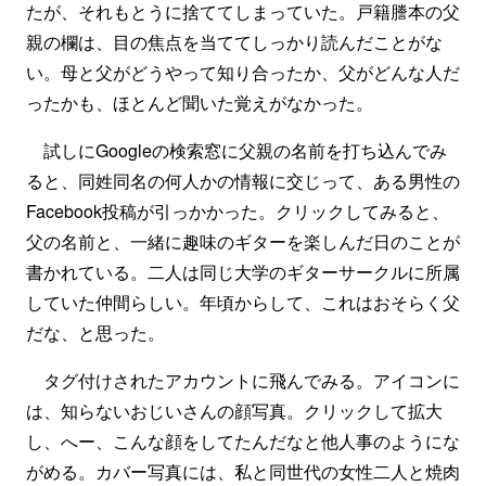
たが、それもとうに捨ててしまっていた。戸籍謄本の父
親の欄は、目の焦点を当ててしっかり読んだことがな
い。母と父がどうやって知り合ったか、父がどんな人だ
ったかも、ほとんど聞いた覚えがなかった。
試しにGoogleの検索窓に父親の名前を打ち込んでみ
ると、同姓同名の何人かの情報に交じって、ある男性の
Facebook投稿が引っかかった。クリックしてみると、
父の名前と、一緒に趣味のギターを楽しんだ日のことが
書かれている。二人は同じ大学のギターサークルに所属
していた仲間らしい。年頃からして、これはおそらく父
だな、と思った。
タグ付けされたアカウントに飛んでみる。アイコンに
は、知らないおじいさんの顔写真。クリックして拡大
し、へー、こんな顔をしてたんだなと他人事のようにな
がめる。カバー写真には、私と同世代の女性二人と焼肉