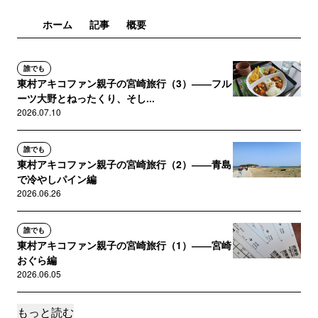
ホーム
記事
概要
誰でも
東村アキコファン親子の宮崎旅行（3）――フル
ーツ大野とねったくり、そし...
2026.07.10
誰でも
東村アキコファン親子の宮崎旅行（2）――青島
で冷やしパイン編
2026.06.26
誰でも
東村アキコファン親子の宮崎旅行（1）――宮崎
おぐら編
2026.06.05
もっと読む
誰でも